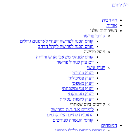
דלג לתוכן
דף הבית
אודות
השירותים שלנו
קורסי פרישה
קורס הכנה לפרישה ייעודי לארגונים גדולים
קורס הכנה לפרישה לקהל הרחב
ניהול פרישה
קורס למנהלי משאבי אנוש ורווחה
יום עיון לניהול פרישה
ייעוץ אישי
ייעוץ פנסיוני
ייעוץ פסיכולוגי
ייעוץ משפטי
ייעוץ זוגי ומשפחתי
ייעוץ תעסוקתי
ייעוץ ליזמות עסקית
קורסים ביום שאחרי
לומדים א.ח.ר.ת בפרישה
התוכנית לחיים המתקדמים
קורסי העשרה לפורשים
המומחים
מומחים בתחום כלכלי פנסיוני