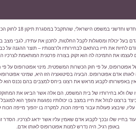
, שהתקבל במסגרת תיקון 18 לחוק הכשרות המשפטית והאפוטרופסות, התשכ"ב – 1962 .
 בעל יכולת ומסוגלות לקבל החלטות, לתכנן את עתידו, לגבי מצב בו
ם לחיות את חייו בהתאם לבחירותיו ולרצונותיו – תוצר ההגנה על
לעצמו את התמיכה לה הוא זקוק בצורה פרטנית המותאמת לצרכיו הא
 של אפוטרופוס, על פי חוק הכשרות המשפטית. מינוי אפוטרופוס על פי
לאותו אדם אפוטרופוס. הבעיה בסיטואציה הזו היא, שמינוי אפוטרופ
אין באפשרותו לקבוע מראש את רצונו ביחס למצבים בהם נכנס הוא לחוס
תיו שלו ולא בחירותיו של בית המשפט, הם אלה אשר הביאו את המחוק
ד ברצונו לנהל את חייו במצב בו יכולותיו נפגעות והופך הוא למוגבל 
עליו, שיבצע פעולות עבור מייפה הכוח, למקרה בו יהפוך מייפה הכוח 
עוד בחייו שלו ובכך לקבוע אדם שאמין עליו אשר ידאג לצרכיו. הסדר 
באופן רגיל, היה נדרש למנות אפוטרופוס לאותו אדם.