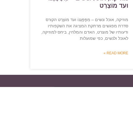
ועד מוֹצָרְט
מוזיקה, אוכל ונשים – מִפָּפָּגֶנוֹ ועד מוֹצָרְט הקורס
סדרת מפגשים מרתקת המציגה את השקפותיו
ודעותיו של מוצרט, האדם והמלחין, ביחס למוזיקה,
לאוכל ולנשים, כפי שמועלות
READ MORE »
טלי גרינקר
054-7828246