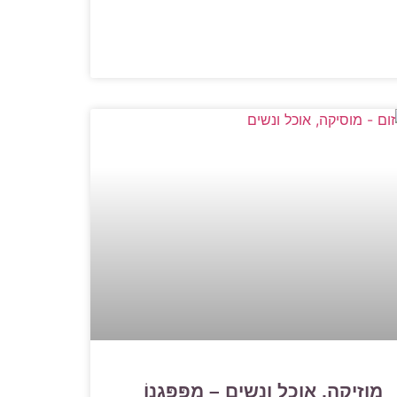
מוזיקה, אוכל ונשים – מִפָּפָּגֶנוֹ