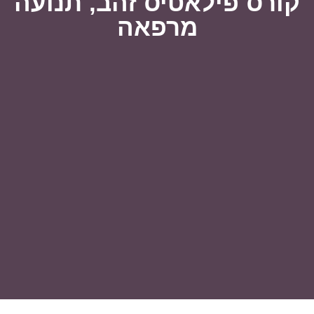
קורס פילאטיס זהב, תנועה
מרפאה