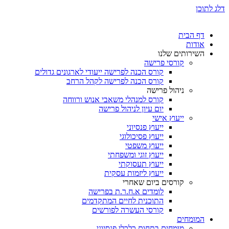
דלג לתוכן
דף הבית
אודות
השירותים שלנו
קורסי פרישה
קורס הכנה לפרישה ייעודי לארגונים גדולים
קורס הכנה לפרישה לקהל הרחב
ניהול פרישה
קורס למנהלי משאבי אנוש ורווחה
יום עיון לניהול פרישה
ייעוץ אישי
ייעוץ פנסיוני
ייעוץ פסיכולוגי
ייעוץ משפטי
ייעוץ זוגי ומשפחתי
ייעוץ תעסוקתי
ייעוץ ליזמות עסקית
קורסים ביום שאחרי
לומדים א.ח.ר.ת בפרישה
התוכנית לחיים המתקדמים
קורסי העשרה לפורשים
המומחים
מומחים בתחום כלכלי פנסיוני