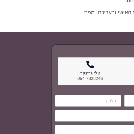
חה.
ץ האישי ובעריכת "מפת
טלי גרינקר
054-7828246