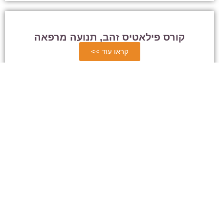
קורס פילאטיס זהב, תנועה מרפאה
קראו עוד >>
קטגוריות ראשיות
קורסי פרישה
קורס למנהלי משאבי אנוש ורווחה
ייעוץ אישי לפרישה
לומדים אחרת בפרישה
התכנית לחיים מתקדמים
קורסי העשרה לפורשים