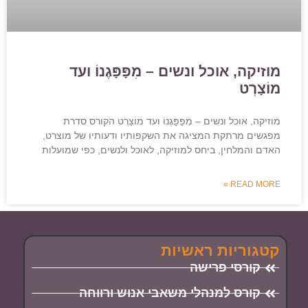
מוזיקה, אוכל ונשים – מִפָּפָּגֶנוֹ ועד
מוֹצָרְט
מוזיקה, אוכל ונשים – מִפָּפָּגֶנוֹ ועד מוֹצָרְט הקורס סדרת
מפגשים מרתקת המציגה את השקפותיו ודעותיו של מוצרט,
האדם והמלחין, ביחס למוזיקה, לאוכל ולנשים, כפי שמועלות
READ MORE »
קטגוריות ראשיות
קורסי פרישה
קורס למנהלי משאבי אנוש ורווחה